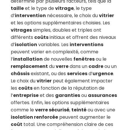
déterminé par plusieurs facteurs, tels que la
taille
et le type de
vitrage
, le type
d’
intervention
nécessaire, le choix du
vitrier
et les options supplémentaires choisies. Les
vitrages
simples, doubles et triples ont
différents
coûts
initiaux et offrent des niveaux
d’
isolation
variables. Les
interventions
peuvent varier en complexité, comme
l’
installation
de nouvelles
fenêtres
ou le
remplacement
du
verre
dans un
cadre
ou un
châssis
existant, ou des
services
d’
urgence
.
Le choix du
vitrier
peut également impacter
les
coûts
en fonction de la réputation de
l’
entreprise
et des
garanties
ou
assurances
offertes. Enfin, les options supplémentaires
comme le
verre sécurisé
,
teinté
ou avec une
isolation renforcée
peuvent augmenter le
coût
total. Une compréhension claire de ces